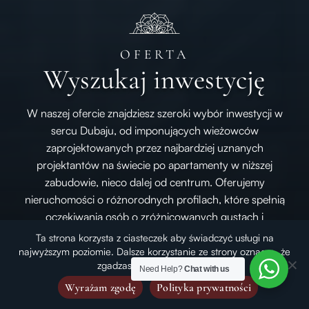
OFERTA
Wyszukaj inwestycję
W naszej ofercie znajdziesz szeroki wybór inwestycji w
sercu Dubaju, od imponujących wieżowców
zaprojektowanych przez najbardziej uznanych
projektantów na świecie po apartamenty w niższej
zabudowie, nieco dalej od centrum. Oferujemy
nieruchomości o różnorodnych profilach, które spełnią
oczekiwania osób o zróżnicowanych gustach i
preferencjach.
Ta strona korzysta z ciasteczek aby świadczyć usługi na
najwyższym poziomie. Dalsze korzystanie ze strony oznacza, że
zgadzasz się na ich użycie.
Need Help?
Chat with us
Wyrażam zgodę
Polityka prywatności