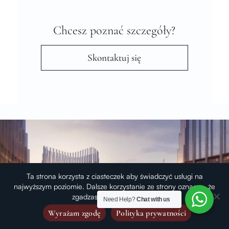
Chcesz poznać szczegóły?
Skontaktuj się
Ta strona korzysta z ciasteczek aby świadczyć usługi na
najwyższym poziomie. Dalsze korzystanie ze strony oznacza, że
zgadzasz się na ich użycie.
Need Help?
Chat with us
Wyrażam zgodę
Polityka prywatności